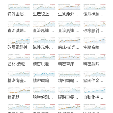
特殊金屬鈦鋯鉭工業設備製造
生產線上用之組裝工具
生質能源再生系統
發泡橡膠製品
直流減速馬達
直流馬達-伺服馬達
直流馬達-行星齒減速箱
矽橡膠射出成型
矽膠電熱片
磁性元件和交換式電源製造
磨床-拋光-拉床自動化加工設備
空壓系統
管材-造粒-塑木製造與整廠設備
精密脫臘鑄造製造
精密車床機器
精密銅陶瓷閥芯
精密陶瓷零件製造
精密齒輪
精密齒輪製造
緊固件金屬零件加工
繼電器
胎壓偵測系統
腳踏車零配件
自動化控制系統設計