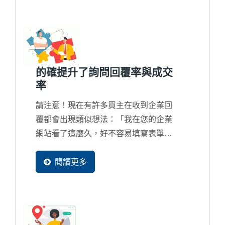
竟為何？想詢價？想合作？還是在找客
制化解決方案？或者根本是來比價？
的確提升了詢問回覆率與成交
率
請注意！現在有許多買主在收到企業回
覆都會出現類似想法：「我在您的企業
網站看了這麼久，好不容易填寫表單發
個詢問，但獲得的回覆卻是這麼制式且
簡單，真的與另外一家的差別很大...」
閱讀更多
如果您的業務團隊所回覆的內容過於簡
陋，貴公司在國際競爭上將會出現嚴重
的競爭力問題了，甚至在詢問回覆上都
誤判了客戶的實際急切想要的內容，這