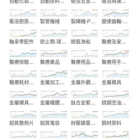
自動化製程設備
自動送料機及自動化送料設備
衛浴五金零配件
衛浴周邊設備-給皂機
衛浴廚房及生活起居用品
製管機械
製繩機-PP編織袋-塑膠廢料回收
變速齒輪-機械齒輪
軸承零配件
逆止閥-球閥-蝶閥
遊艇漁船
醫療及家居醫護用品
醫療檢驗試劑
醫療產品
醫療用品設備
醫療用手推車
醫療耗材產品
金屬加工切削刀具
金屬外觀表面處理加工服務
金屬模具
金屬模具代工製造
金屬櫃體與移動推車
鈦合金緊固件和鋼絲桿製造
銹鋼空油壓管配件接頭
鋁質散熱片
鋁質電容
鋅壓鑄窗簾五金-汽配五金
鋼材原料