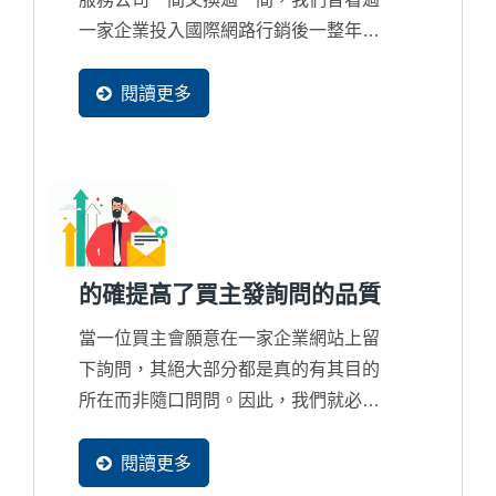
一家企業投入國際網路行銷後一整年才
整整獲得4封詢問，而對網路行銷失去
信心，但買主在網路找尋資料的比率只
閱讀更多
有更高沒有更少，所以這並不是該討論
詢問數量多寡問題，而是錯誤的行銷策
略只會把商機整個拱手讓給國際競爭對
手的問題。
的確提高了買主發詢問的品質
當一位買主會願意在一家企業網站上留
下詢問，其絕大部分都是真的有其目的
所在而非隨口問問。因此，我們就必須
清楚知道買主的發詢問的過程是怎麼產
生的，透過一個買主足跡追蹤系統來分
閱讀更多
析出這一位買主背後的潛在採購目的究