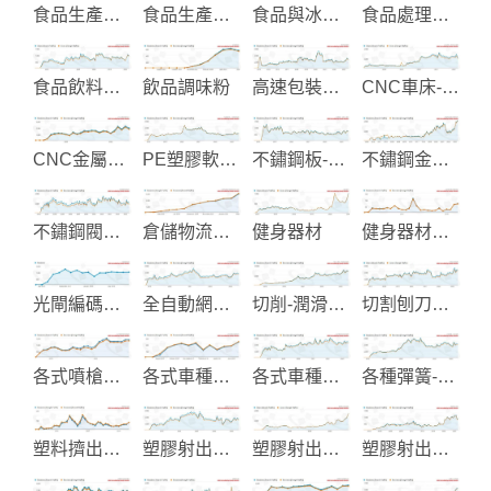
食品生產機械解決方案
食品生產設備
食品與冰品加工設備
食品處理加工機械
食品飲料及包裝處理機械
飲品調味粉
高速包裝機械
CNC車床-銑床加工機械
CNC金屬與塑膠加工
PE塑膠軟管-工業軟管製造
不鏽鋼板-鋼捲-鋼帶
不鏽鋼金屬欄杆圓管配件
不鏽鋼閥和管配件
倉儲物流整合規劃與貨架立安裝
健身器材
健身器材顯示儀表控制
光閘編碼設備
全自動網版印刷機械
切削-潤滑-防鏽油品製造
切割刨刀具製造
各式噴槍和壓力罐製造
各式車種升降窗配件
各式車種油封設計製造
各種彈簧-彈片製造
塑料擠出設備
塑膠射出和EMS電子代工
塑膠射出成品製造
塑膠射出成型