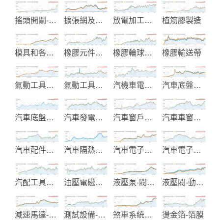
搖頭開關-翹板開關-金屬開關
擴張網及花紋止滑踏板
放電加工機械
植筋膠製造
模具和各類五金沖壓件製造
橡膠元件及零件
橡膠輪球製品
橡膠輸送帶
氣動工具生產
氣動工具製造
汽機車電子零組件製造
汽車底盤零件
汽車底盤零件製造
汽車發電起動機製造
汽車窗戶升降器
汽車車窗升降裝置與Parts
汽車配件電鍍
汽車隔熱紙與汽車配件
汽車電子改裝產品
汽車電子零件-點火線圈-感知器
汽配工具製造
油壓電磁閥及油壓零件製造
液壓泵-閥及系統製造
液壓閥-動力配件製造
減速馬達-調速馬達
測試設備-光能模組-光纖組件
煞車系統零配件
燙金箔-箔膜