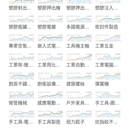
塑膠射出模具及產品
塑膠押出機
塑膠押出機整廠設備
塑膠注入成型機
塑膠瓶罐射出成型製造
塑膠電鍍
多國電源線製造
密封件製造
專業空氣泵浦
嵌入式電腦和工業電腦
工具機主軸
工業五金
工業架-推車和儲存設備
工業用比流器-比壓器-變壓器
工業自動化-電氣設備製造
工業電腦機殼-面板-散熱片
廚房不鏽鋼龍頭製造
廚衛設備製造
建築螺絲
彈簧機
彎管機械
感應電動機-馬達
戶外家具和活動帳篷製造
手工具-園藝用鋸子
手工具-電動工具-木工機械
手工具製造
扭力起子
抗指紋不銹鋼-預塗金屬-覆膜金屬