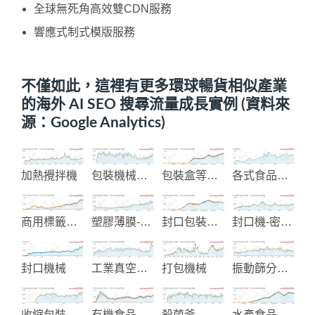
全球無死角高效雙CDN服務
響應式制式模版服務
不僅如此，這裡有更多環球暢貨相似產業
的海外 AI SEO 搜尋流量成長實例 (資料來
源：Google Analytics)
加熱攪拌機
包裝機械製造
包裝盒等用品彩色印刷
各式食品包裝機械
商用標籤貼紙印刷
塑膠薄膜-包裝材料
封口包裝機械
封口機-密封機
封口機械
工業真空包裝和加工機械
打包機械
振動篩分過濾機
收縮包裝機械與材料
有機食品生產
殺菌釜
水產食品加工和大豆食品機械製