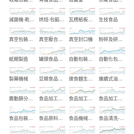
滅菌機-乾燥機
烘焙-包餡食品機械
瓦楞紙板生產設備
生技食品
真空包裝機械
真空壓合機-切張機
真空封口機
粉碎及研磨機械
紙類製造
罐頭食品與飲料製造
自動包裝機械
自動化包裝設備
製藥機械
豆類食品機械
速食麵生產線設備
連續式油炸機
震動篩分過濾機
食品加工機械
食品加工機械製造
食品加工生產設備
食品包裝機械
食品原料粉末製造
食品機械製造商
食品清洗-削皮-削片加工設備