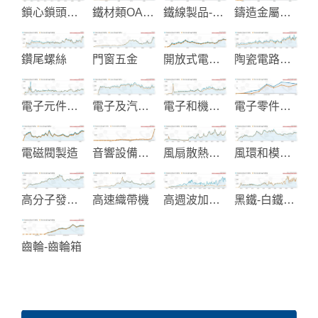
鎖心鎖頭製造
鐵材類OA衛浴家具製造
鐵線製品-置物示架-廚房配件
鑄造金屬閥門零件
鑽尾螺絲
門窗五金
開放式電源供應器
陶瓷電路板設計製造
電子元件製造
電子及汽車塑膠零組件
電子和機電開關
電子零件和機械元件製造
電磁閥製造
音響設備代工
風扇散熱系統
風環和模頭製造
高分子發泡材料製造
高速織帶機
高週波加熱設備
黑鐵-白鐵螺絲和複合螺絲
齒輪-齒輪箱