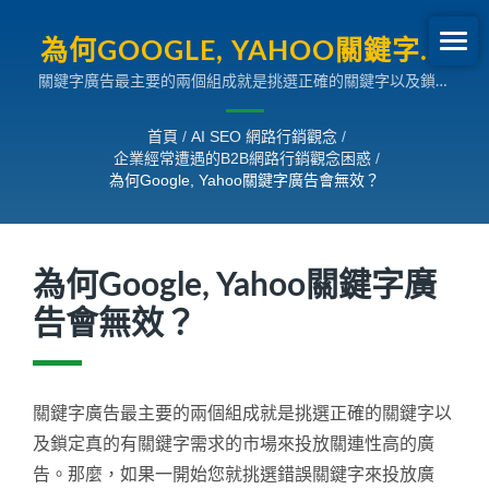
為何GOOGLE, YAHOO關鍵字廣
關鍵字廣告最主要的兩個組成就是挑選正確的關鍵字以及鎖定
告會無效？ | 企業經常遭遇的
真的有關鍵字需求的市場來投放關連性高的廣告。那麼，如果
B2B網路行銷觀念困惑
一開始您就挑選錯誤關鍵字來投放廣告，除了廣告找不對正確
首頁
/
AI SEO 網路行銷觀念
/
客戶群外，也會高度影響到廣告的品質分數或品質指數，廣告
企業經常遭遇的B2B網路行銷觀念困惑
/
費用不斷被燃燒殆盡，您的投資報酬率也趨近於零。所以必須
為何Google, Yahoo關鍵字廣告會無效？
小心使用關鍵字廣告。
為何Google, Yahoo關鍵字廣
告會無效？
關鍵字廣告最主要的兩個組成就是挑選正確的關鍵字以
及鎖定真的有關鍵字需求的市場來投放關連性高的廣
告。那麼，如果一開始您就挑選錯誤關鍵字來投放廣