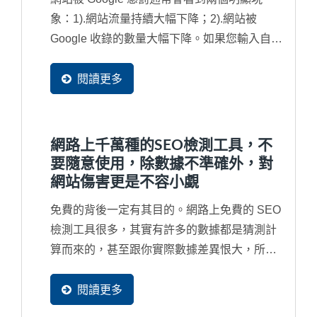
象：1).網站流量持續大幅下降；2).網站被
Google 收錄的數量大幅下降。如果您輸入自己
的公司名稱都找不到網站，那就更為嚴重，網
站已經被列入黑名單了，從此不會再被找到
閱讀更多
了，也就是說將近有90%潛在買主不會再發現
到您的企業了。因此，對於...
網路上千萬種的SEO檢測工具，不
要隨意使用，除數據不準確外，對
網站傷害更是不容小覷
免費的背後一定有其目的。網路上免費的 SEO
檢測工具很多，其實有許多的數據都是猜測計
算而來的，甚至跟你實際數據差異恨大，所以
並無參考價值。再者，免費工具通常很會行銷
去吸引您去免費使用，甚在您根本沒有看完同
閱讀更多
意書就打勾送出，往往受害的都是企業自己的