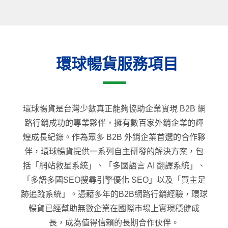
環球暢貨服務項目
環球暢貨是台灣少數真正能夠協助企業實現 B2B 網
路行銷成功的專業夥伴，擁有數百家外銷企業的輝
煌成長紀錄。作為眾多 B2B 外銷企業首選的合作夥
伴，環球暢貨提供一系列自主研發的解決方案，包
括「網站救星系統」、「多國語言 AI 翻譯系統」、
「多語多國SEO搜尋引擎優化 SEO」以及「買主足
跡追蹤系統」。憑藉多年的B2B網路行銷經驗，環球
暢貨已經幫助無數企業在國際市場上實現穩健成
長，成為值得信賴的長期合作伙伴。