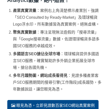
Analytics數據，絕不造假！
產業真實流量
：案例右上角清楚標示產業別，強調
「SEO Consulted by Ready-Market」及環球暢貨
Logo浮水印，所有數據皆為真實案例，絕無虛構。
聚焦真實數據
：專注呈現無法造假的「搜尋流量」
與「Google搜尋流量」數據，佐證環球暢貨多語多
國SEO服務的卓越成效。
多國語言SEO搶佔全球市場
：環球暢貨提供多國語
言SEO服務，確實幫助許多外銷企業拓展全球市
場，搶佔各國先機。
多年月趨勢圖，網站成長看得見
：見證多種產業客
戶SEO服務期間的搜尋引擎(工作階段)成長趨勢，多
年數據說話，讓您眼見為憑。
眼見為憑，立即見證數百家SEO網站真實案例