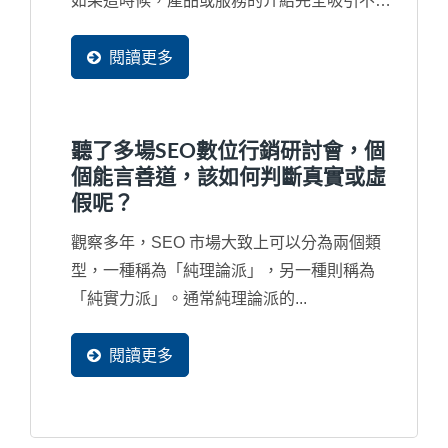
如果這時候，產品或服務的介紹完全吸引不了
潛在買主，那麼您的首頁做得再漂亮也是沒人
會看。所以，當然是產品網頁是最重要，但經
閱讀更多
過觀察，臺灣許多中小企業習慣在製作網站時
把90%的時間與精力重點放在首頁上，這也決
定了網站行銷將不會有結果。
聽了多場SEO數位行銷研討會，個
個能言善道，該如何判斷真實或虛
假呢？
觀察多年，SEO 市場大致上可以分為兩個類
型，一種稱為「純理論派」，另一種則稱為
「純實力派」。通常純理論派的...
閱讀更多