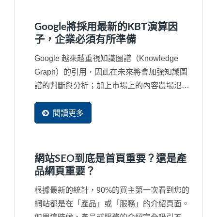
網站。例如，最嚴重的就是同意對方複製網頁
的部分資料成為他們網站的一部分，將您辛苦
Google將採用最新的KBT演算因
的經營的資料同意這些工具網站無窮盡的抓取
子，企業必須有所準備
成為他們網站中的資料。
Google 越來越重視知識圖譜（Knowledge
Graph）的引用，因此在未來將會加強知識圖
譜的判斷與分析；加上市場上的內容農場氾
濫，經常讓引用的內容來自一個錯誤來源甚至
是抄襲來源，再再干擾了搜尋結果，因此...
閱讀更多
網站SEO到底是首頁重要？還是產
品網頁重要？
根據最新的統計，90%的買主第一次看到您的
網站都是在「產品」或「服務」的介紹頁面。