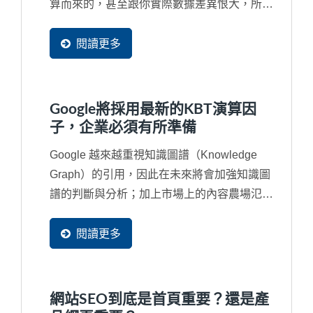
算而來的，甚至跟你實際數據差異恨大，所以
並無參考價值。再者，免費工具通常很會行銷
去吸引您去免費使用，甚在您根本沒有看完同
閱讀更多
意書就打勾送出，往往受害的都是企業自己的
網站。例如，最嚴重的就是同意對方複製網頁
的部分資料成為他們網站的一部分，將您辛苦
Google將採用最新的KBT演算因
的經營的資料同意這些工具網站無窮盡的抓取
子，企業必須有所準備
成為他們網站中的資料。
Google 越來越重視知識圖譜（Knowledge
Graph）的引用，因此在未來將會加強知識圖
譜的判斷與分析；加上市場上的內容農場氾
濫，經常讓引用的內容來自一個錯誤來源甚至
是抄襲來源，再再干擾了搜尋結果，因此...
閱讀更多
網站SEO到底是首頁重要？還是產