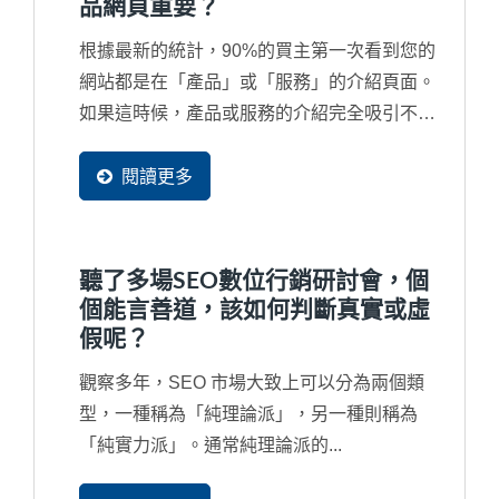
品網頁重要？
根據最新的統計，90%的買主第一次看到您的
網站都是在「產品」或「服務」的介紹頁面。
如果這時候，產品或服務的介紹完全吸引不了
潛在買主，那麼您的首頁做得再漂亮也是沒人
會看。所以，當然是產品網頁是最重要，但經
閱讀更多
過觀察，臺灣許多中小企業習慣在製作網站時
把90%的時間與精力重點放在首頁上，這也決
定了網站行銷將不會有結果。
聽了多場SEO數位行銷研討會，個
個能言善道，該如何判斷真實或虛
假呢？
觀察多年，SEO 市場大致上可以分為兩個類
型，一種稱為「純理論派」，另一種則稱為
「純實力派」。通常純理論派的...