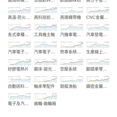
風環和模頭製造
食品飲料及包裝處理機械
飲品調味粉
高分子發泡材料製造
高溫-防火-斷熱-吸音材料
高科技紡織布料
高速織帶機
CNC金屬與塑膠加工
各式車種升降窗配件
工具機主軸
汽機車電子零組件製造
汽車發電起動機製造
汽車電子改裝產品
汽車電子零件-點火線圈-感知器
煞車系統零配件
生產線上用之組裝工具
矽膠電熱片
磨床-拋光-拉床自動化加工設備
空壓系統
腳踏車零配件
自動送料機及自動化送料設備
軸承零配件
遊艇漁船
鑄造金屬閥門零件
電子及汽車塑膠零組件
齒輪-齒輪箱