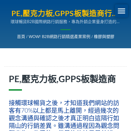
PE,壓克力板,GPPS板製造商行銷
環球暢貨B2B國際網路行銷服務，專為外銷企業量身打造的多
案例 | B2B網路行銷SEO成長案
國語言搜尋引擎行銷解決方案，助您拓展全球市場。
例
首頁
/
WOW! B2B網路行銷精選產業案例
/
橡膠與塑膠
PE,壓克力板,GPPS板製造商
接觸環球暢貨之後，才知道我們網站的訪
客有70%以上都是馬上離開，經過幾次的
觀念溝通與確認之後才真正明白這隔行如
隔山的行銷差異。雖溝通過程因為觀念問