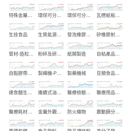
特殊金屬鈦鋯鉭工業設備製造
環保可分解產品
環保可分解製品
瓦楞紙板生產設備
生技食品
生質能源再生系統
發泡橡膠製品
矽橡膠射出成型
管材-造粒-塑木製造與整廠設備
粉碎及研磨機械
紙類製造
自粘產品及噴繪材料
自黏膠帶及裝飾用塑膠膜
製繩機-PP編織袋-塑膠廢料回收
製藥機械
豆類食品機械
速食麵生產線設備
連續式油炸機
醫療檢驗試劑
醫療用品設備
醫療耗材產品
金屬外觀表面處理加工服務
防火織物
震動篩分過濾機