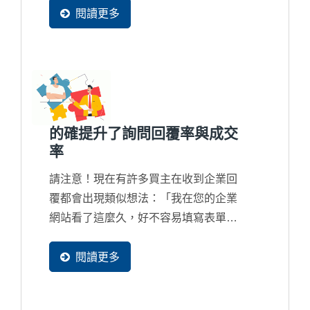
生的，透過一個買主足跡追蹤系統來分
閱讀更多
析出這一位買主背後的潛在採購目的究
竟為何？想詢價？想合作？還是在找客
制化解決方案？或者根本是來比價？
的確提升了詢問回覆率與成交
率
請注意！現在有許多買主在收到企業回
覆都會出現類似想法：「我在您的企業
網站看了這麼久，好不容易填寫表單發
個詢問，但獲得的回覆卻是這麼制式且
簡單，真的與另外一家的差別很大...」
閱讀更多
如果您的業務團隊所回覆的內容過於簡
陋，貴公司在國際競爭上將會出現嚴重