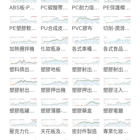
ABS板-PS板和壓克力板
PC碳酸聚酯板製造
PC耐力版-遮光版
PE保護模與壓克力板
PE塑膠軟管-工業軟管製造
PU合成皮及人工皮革
PVC膠布
切削-潤滑-防鏽油品製造
加熱攪拌機
化妝瓶身製造
各式車種油封設計製造
各式食品包裝機械
塑料擠出設備
塑膠地板
塑膠射出成品製造
塑膠射出成型
塑膠射出模具及產品
塑膠押出機
塑膠押出機整廠設備
塑膠注入成型機
塑膠瓶罐射出成型製造
塑膠薄膜-包裝材料
塑膠藥盒
塑膠電鍍
壓克力化妝品包裝
天花板及輕隔間裝飾建材
密封件製造
專業化妝品生產製造