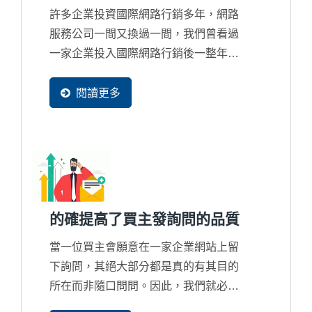
許多企業投資國際網路行銷多年，網路
服務公司一間又換過一間，我們曾看過
一家企業投入國際網路行銷後一整年才
整整獲得4封詢問，而對網路行銷失去
信心，但買主在網路找尋資料的比率只
閱讀更多
有更高沒有更少，所以這並不是該討論
詢問數量多寡問題，而是錯誤的行銷策
略只會把商機整個拱手讓給國際競爭對
手的問題。
的確提高了買主發詢問的品質
當一位買主會願意在一家企業網站上留
下詢問，其絕大部分都是真的有其目的
所在而非隨口問問。因此，我們就必須
清楚知道買主的發詢問的過程是怎麼產