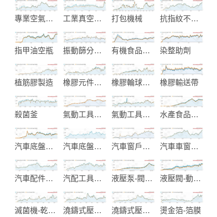
專業空氣泵浦
工業真空包裝和加工機械
打包機械
抗指紋不銹鋼-預塗金屬-覆膜金屬
指甲油空瓶
振動篩分過濾機
有機食品生產
染整助劑
植筋膠製造
橡膠元件及零件
橡膠輪球製品
橡膠輸送帶
殺菌釜
氣動工具生產
氣動工具製造
水產食品加工和大豆食品機械製
汽車底盤零件
汽車底盤零件製造
汽車窗戶升降器
汽車車窗升降裝置與Parts
汽車配件電鍍
汽配工具製造
液壓泵-閥及系統製造
液壓閥-動力配件製造
滅菌機-乾燥機
澆鑄式壓克力板生產
澆鑄式壓克力板製造
燙金箔-箔膜