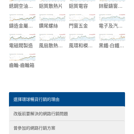
銹鋼空油壓管配件接頭
鋁質散熱片
鋁質電容
鋅壓鑄窗簾五金-汽配五金
鑄造金屬閥門零件
鑽尾螺絲
門窗五金
電子及汽車塑膠零組件
電磁閥製造
風扇散熱系統
風環和模頭製造
黑鐵-白鐵螺絲和複合螺絲
齒輪-齒輪箱
選擇環球暢貨行銷的理由
改版前要解決的網路行銷問題
曾參加的網路行銷方案