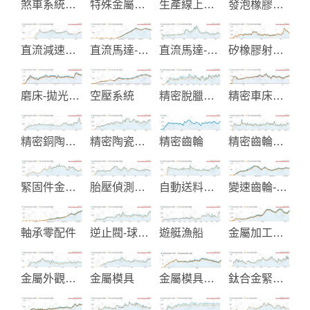
煞車系統零配件
特殊金屬鈦鋯鉭工業設備製造
生產線上用之組裝工具
發泡橡膠製品
直流減速馬達
直流馬達-伺服馬達
直流馬達-行星齒減速箱
矽橡膠射出成型
磨床-拋光-拉床自動化加工設備
空壓系統
精密脫臘鑄造製造
精密車床機器
精密銅陶瓷閥芯
精密陶瓷零件製造
精密齒輪
精密齒輪製造
緊固件金屬零件加工
胎壓偵測系統
自動送料機及自動化送料設備
變速齒輪-機械齒輪
軸承零配件
逆止閥-球閥-蝶閥
遊艇漁船
金屬加工切削刀具
金屬外觀表面處理加工服務
金屬模具
金屬模具代工製造
鈦合金緊固件和鋼絲桿製造