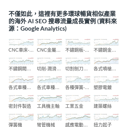
不僅如此，這裡有更多環球暢貨相似產業
的海外 AI SEO 搜尋流量成長實例 (資料來
源：Google Analytics)
CNC車床-銑床加工機械
CNC金屬與塑膠加工
不鏽鋼板-鋼捲-鋼帶
不鏽鋼金屬欄杆圓管配件
不鏽鋼閥和管配件
切削-潤滑-防鏽油品製造
切割刨刀具製造
各式噴槍和壓力罐製造
各式車種升降窗配件
各式車種油封設計製造
各種彈簧-彈片製造
塑膠電鍍
密封件製造
工具機主軸
工業五金
建築螺絲
彈簧機
彎管機械
感應電動機-馬達
扭力起子