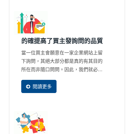
詢問數量多寡問題，而是錯誤的行銷策
略只會把商機整個拱手讓給國際競爭對
手的問題。
的確提高了買主發詢問的品質
當一位買主會願意在一家企業網站上留
下詢問，其絕大部分都是真的有其目的
所在而非隨口問問。因此，我們就必須
清楚知道買主的發詢問的過程是怎麼產
生的，透過一個買主足跡追蹤系統來分
閱讀更多
析出這一位買主背後的潛在採購目的究
竟為何？想詢價？想合作？還是在找客
制化解決方案？或者根本是來比價？