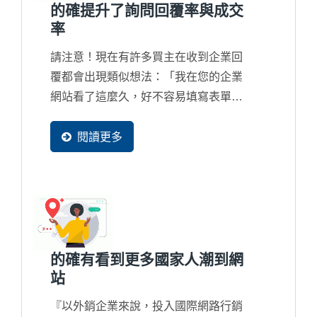
的確提升了詢問回覆率與成交
率
請注意！現在有許多買主在收到企業回
覆都會出現類似想法：「我在您的企業
網站看了這麼久，好不容易填寫表單發
個詢問，但獲得的回覆卻是這麼制式且
簡單，真的與另外一家的差別很大...」
閱讀更多
如果您的業務團隊所回覆的內容過於簡
陋，貴公司在國際競爭上將會出現嚴重
的競爭力問題了，甚至在詢問回覆上都
誤判了客戶的實際急切想要的內容，這
是...
的確有看到更多國家人潮到網
站
『以外銷企業來說，投入國際網路行銷