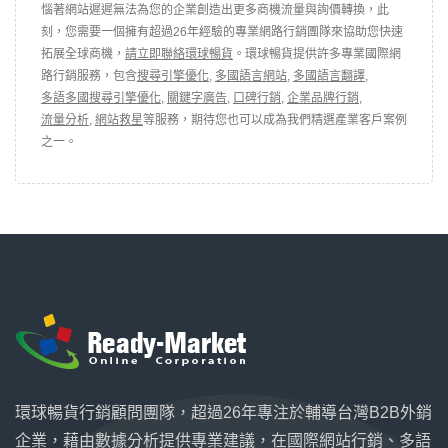
惱著網站遲遲無法為您的企業創造出更多商機流量與詢價轉換，此
刻，您需要一個擁有超過26年經驗的專業網路行銷團隊來協助您快速
拓展全球商機，
請立即聯絡環球暢貨
。環球暢貨提供許多專業國際網
路行銷服務，包含
搜尋引擎優化
,
多國語言網站
,
多國語言翻譯
,
多語多國搜尋引擎優化
,
關鍵字廣告
,
口碑行銷
,
企業品牌行銷
,
流量分析
,
網站救星
等服務，期待您也可以成為我們精選產業客戶案例
之一。
環球暢貨行銷顧問團隊，超過26年專注於輔導台灣B2B外銷
企業，藉由數據分析提供專業建議，在國際網站行銷、多語