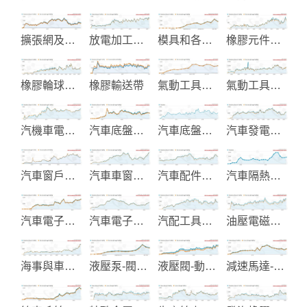
擴張網及花紋止滑踏板
放電加工機械
模具和各類五金沖壓件製造
橡膠元件及零件
橡膠輪球製品
橡膠輸送帶
氣動工具生產
氣動工具製造
汽機車電子零組件製造
汽車底盤零件
汽車底盤零件製造
汽車發電起動機製造
汽車窗戶升降器
汽車車窗升降裝置與Parts
汽車配件電鍍
汽車隔熱紙與汽車配件
汽車電子改裝產品
汽車電子零件-點火線圈-感知器
汽配工具製造
油壓電磁閥及油壓零件製造
海事與車用電氣產品
液壓泵-閥及系統製造
液壓閥-動力配件製造
減速馬達-調速馬達