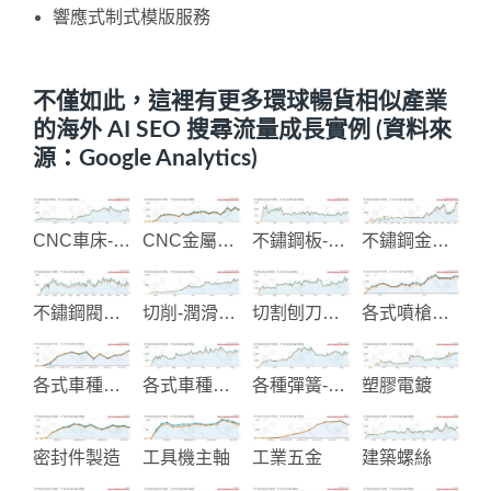
響應式制式模版服務
不僅如此，這裡有更多環球暢貨相似產業
的海外 AI SEO 搜尋流量成長實例 (資料來
源：Google Analytics)
CNC車床-銑床加工機械
CNC金屬與塑膠加工
不鏽鋼板-鋼捲-鋼帶
不鏽鋼金屬欄杆圓管配件
不鏽鋼閥和管配件
切削-潤滑-防鏽油品製造
切割刨刀具製造
各式噴槍和壓力罐製造
各式車種升降窗配件
各式車種油封設計製造
各種彈簧-彈片製造
塑膠電鍍
密封件製造
工具機主軸
工業五金
建築螺絲