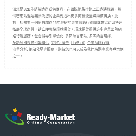
如您是B2B外銷製造商或供應商，在國際網路行銷上正遭遇瓶頸，煩
惱著網站遲遲無法為您的企業創造出更多商機流量與詢價轉換，此
刻，您需要一個擁有超過26年經驗的專業網路行銷團隊來協助您快速
拓展全球商機，
請立即聯絡環球暢貨
。環球暢貨提供許多專業國際網
路行銷服務，包含
搜尋引擎優化
,
多國語言網站
,
多國語言翻譯
,
多語多國搜尋引擎優化
,
關鍵字廣告
,
口碑行銷
,
企業品牌行銷
,
流量分析
,
網站救星
等服務，期待您也可以成為我們精選產業客戶案例
之一。