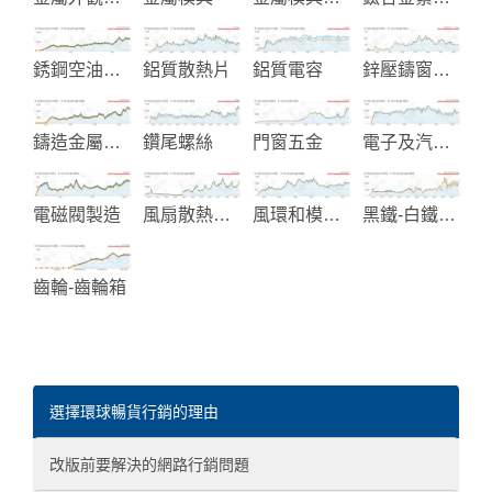
銹鋼空油壓管配件接頭
鋁質散熱片
鋁質電容
鋅壓鑄窗簾五金-汽配五金
鑄造金屬閥門零件
鑽尾螺絲
門窗五金
電子及汽車塑膠零組件
電磁閥製造
風扇散熱系統
風環和模頭製造
黑鐵-白鐵螺絲和複合螺絲
齒輪-齒輪箱
選擇環球暢貨行銷的理由
改版前要解決的網路行銷問題