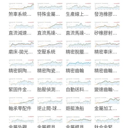
煞車系統零配件
特殊金屬鈦鋯鉭工業設備製造
生產線上用之組裝工具
發泡橡膠製品
直流減速馬達
直流馬達-伺服馬達
直流馬達-行星齒減速箱
矽橡膠射出成型
磨床-拋光-拉床自動化加工設備
空壓系統
精密脫臘鑄造製造
精密車床機器
精密銅陶瓷閥芯
精密陶瓷零件製造
精密齒輪
精密齒輪製造
緊固件金屬零件加工
胎壓偵測系統
自動送料機及自動化送料設備
變速齒輪-機械齒輪
軸承零配件
逆止閥-球閥-蝶閥
遊艇漁船
金屬加工切削刀具
金屬外觀表面處理加工服務
金屬模具
金屬模具代工製造
鈦合金緊固件和鋼絲桿製造