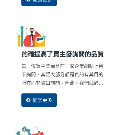
有更高沒有更少，所以這並不是該討論
詢問數量多寡問題，而是錯誤的行銷策
略只會把商機整個拱手讓給國際競爭對
手的問題。
的確提高了買主發詢問的品質
當一位買主會願意在一家企業網站上留
下詢問，其絕大部分都是真的有其目的
所在而非隨口問問。因此，我們就必須
清楚知道買主的發詢問的過程是怎麼產
生的，透過一個買主足跡追蹤系統來分
閱讀更多
析出這一位買主背後的潛在採購目的究
竟為何？想詢價？想合作？還是在找客
制化解決方案？或者根本是來比價？