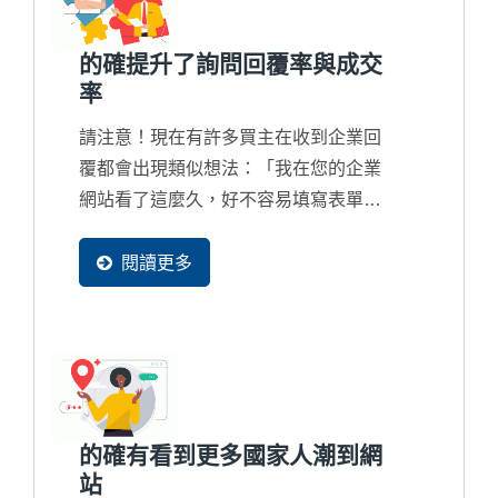
的確提升了詢問回覆率與成交
率
請注意！現在有許多買主在收到企業回
覆都會出現類似想法：「我在您的企業
網站看了這麼久，好不容易填寫表單發
個詢問，但獲得的回覆卻是這麼制式且
簡單，真的與另外一家的差別很大...」
閱讀更多
如果您的業務團隊所回覆的內容過於簡
陋，貴公司在國際競爭上將會出現嚴重
的競爭力問題了，甚至在詢問回覆上都
誤判了客戶的實際急切想要的內容，這
是...
的確有看到更多國家人潮到網
站