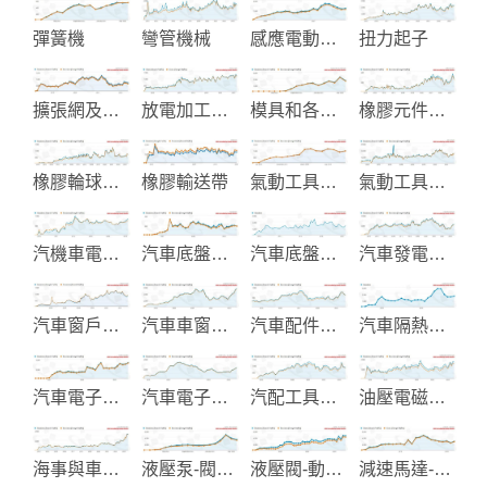
彈簧機
彎管機械
感應電動機-馬達
扭力起子
擴張網及花紋止滑踏板
放電加工機械
模具和各類五金沖壓件製造
橡膠元件及零件
橡膠輪球製品
橡膠輸送帶
氣動工具生產
氣動工具製造
汽機車電子零組件製造
汽車底盤零件
汽車底盤零件製造
汽車發電起動機製造
汽車窗戶升降器
汽車車窗升降裝置與Parts
汽車配件電鍍
汽車隔熱紙與汽車配件
汽車電子改裝產品
汽車電子零件-點火線圈-感知器
汽配工具製造
油壓電磁閥及油壓零件製造
海事與車用電氣產品
液壓泵-閥及系統製造
液壓閥-動力配件製造
減速馬達-調速馬達