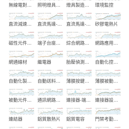
無線電對講機
照明燈具設備
燈具製造與設計
環境監控
直流減速馬達
直流馬達-伺服馬達
直流馬達-行星齒減速箱
矽膠電熱片
磁性元件和交換式電源製造
端子台座製造
綜合網路佈線產品
網路應用產品及配件
網通線材
繼電器
胎壓偵測系統
自動化控制系統設計
自動化製程設備
自動送料機及自動化送料設備
薄膜按鍵及軟性電路板
薄膜被動元件
被動元件庫存銷售
通訊網路線材及配件
連接器-端子及配件製造
連接器設計與製造
連結器
鋁質散熱片
鋁質電容
門禁考勤系統整合