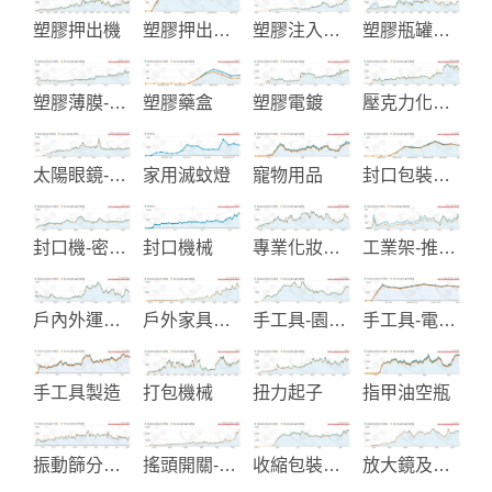
塑膠押出機
塑膠押出機整廠設備
塑膠注入成型機
塑膠瓶罐射出成型製造
塑膠薄膜-包裝材料
塑膠藥盒
塑膠電鍍
壓克力化妝品包裝
太陽眼鏡-安全眼鏡及和安全手電筒
家用滅蚊燈
寵物用品
封口包裝機械
封口機-密封機
封口機械
專業化妝品生產製造
工業架-推車和儲存設備
戶內外運動軟硬用品
戶外家具和活動帳篷製造
手工具-園藝用鋸子
手工具-電動工具-木工機械
手工具製造
打包機械
扭力起子
指甲油空瓶
振動篩分過濾機
搖頭開關-翹板開關-金屬開關
收縮包裝機械與材料
放大鏡及配件