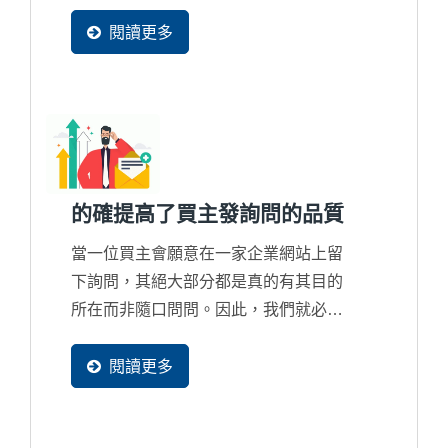
整整獲得4封詢問，而對網路行銷失去
信心，但買主在網路找尋資料的比率只
閱讀更多
有更高沒有更少，所以這並不是該討論
詢問數量多寡問題，而是錯誤的行銷策
略只會把商機整個拱手讓給國際競爭對
手的問題。
的確提高了買主發詢問的品質
當一位買主會願意在一家企業網站上留
下詢問，其絕大部分都是真的有其目的
所在而非隨口問問。因此，我們就必須
清楚知道買主的發詢問的過程是怎麼產
生的，透過一個買主足跡追蹤系統來分
閱讀更多
析出這一位買主背後的潛在採購目的究
竟為何？想詢價？想合作？還是在找客