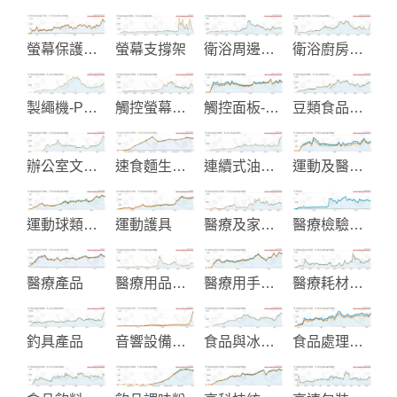
螢幕保護膜和濾光片製造
螢幕支撐架
衛浴周邊設備-給皂機
衛浴廚房及生活起居用品
製繩機-PP編織袋-塑膠廢料回收
觸控螢幕終端機
觸控面板-觸控控制器
豆類食品機械
辦公室文具用品
速食麵生產線設備
連續式油炸機
運動及醫療護具
運動球類製造
運動護具
醫療及家居醫護用品
醫療檢驗試劑
醫療產品
醫療用品設備
醫療用手推車
醫療耗材產品
釣具產品
音響設備代工
食品與冰品加工設備
食品處理加工機械