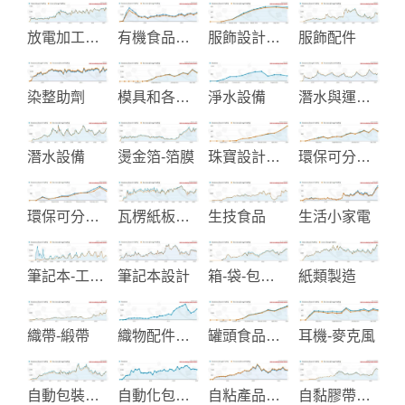
放電加工機械
有機食品生產
服飾設計製造
服飾配件
染整助劑
模具和各類五金沖壓件製造
淨水設備
潛水與運動設備
潛水設備
燙金箔-箔膜
珠寶設計供應製造
環保可分解產品
環保可分解製品
瓦楞紙板生產設備
生技食品
生活小家電
筆記本-工商日記製造
筆記本設計
箱-袋-包製造
紙類製造
織帶-緞帶
織物配件製造
罐頭食品與飲料製造
耳機-麥克風
自動包裝機械
自動化包裝設備
自粘產品及噴繪材料
自黏膠帶及裝飾用塑膠膜