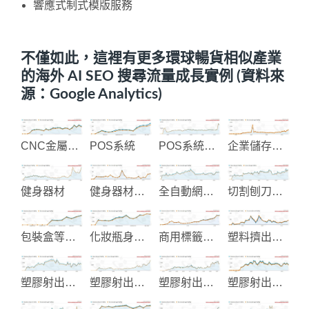
響應式制式模版服務
不僅如此，這裡有更多環球暢貨相似產業
的海外 AI SEO 搜尋流量成長實例 (資料來
源：Google Analytics)
CNC金屬與塑膠加工
POS系統
POS系統主機設備製造
企業儲存解決方案
健身器材
健身器材顯示儀表控制
全自動網版印刷機械
切割刨刀具製造
包裝盒等用品彩色印刷
化妝瓶身製造
商用標籤貼紙印刷
塑料擠出設備
塑膠射出和EMS電子代工
塑膠射出成品製造
塑膠射出成型
塑膠射出模具及產品