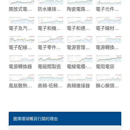
開放式電源供應器
防水連接器-微波天線-通訊插座
陶瓷電路板設計製造
電子元件製造
電子及汽車塑膠零組件
電子和機電開關
電子和通信產品
電子線材製造
電子配線與電子零組件製造
電子零件和機械元件製造
電源管理解決方案與旅行配件
電源轉換器-RJ45變壓器-網路濾波器
電源轉換器
電磁閥製造
電線電纜-線材加工
電阻電容
風扇散熱系統
高頻-低頻-EMI-電源濾波器
高頻連接器
鎖心鎖頭製造
選擇環球暢貨行銷的理由