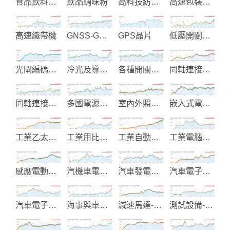
食品飲料及包裝處理機械
飲品調味粉
高科技紡織布料
高速包裝機械
高速織帶機
GNSS-GPS系統整合
GPS晶片
低壓開關和斷路器系統
光閘編碼設備
冷光及導光面板
各種開關製造
同軸連接器-射頻連接器
同軸連接器設計製造
多國電源線製造
室內外照明設備
嵌入式電腦和工業電腦
工業乙太網路和物聯網通信
工業用比流器-比壓器-變壓器
工業自動化-電氣設備製造
工業電腦機殼-面板-散熱片
感應電動機-馬達
汽機車電子零組件製造
汽車發電起動機製造
汽車電子改裝產品
汽車電子零件-點火線圈-感知器
海事與車用電氣產品
減速馬達-調速馬達
測試設備-光能模組-光纖組件