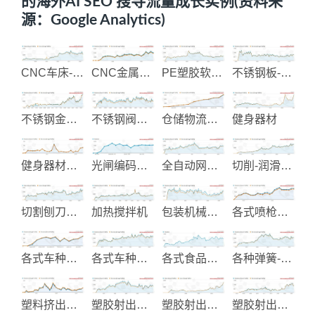
的海外AI SEO 搜寻流量成长实例(资料来
源：Google Analytics)
CNC车床-铣床加工机械
CNC金属与塑胶加工
PE塑胶软管-工业软管制造
不锈钢板-钢卷-钢带
不锈钢金属栏杆圆管配件
不锈钢阀和管配件
仓储物流整合规划与货架立安装
健身器材
健身器材显示仪表控制
光闸编码设备
全自动网版印刷机械
切削-润滑-防锈油品制造
切割刨刀具制造
加热搅拌机
包装机械制造
各式喷枪和压力罐制造
各式车种升降窗配件
各式车种油封设计制造
各式食品包装机械
各种弹簧-弹片制造
塑料挤出设备
塑胶射出和EMS电子代工
塑胶射出成品制造
塑胶射出成型