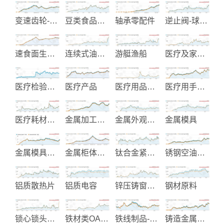
变速齿轮-机械齿轮
豆类食品机械
轴承零配件
逆止阀-球阀-蝶阀
速食面生产线设备
连续式油炸机
游艇渔船
医疗及家居医护用品
医疗检验试剂
医疗产品
医疗用品设备
医疗用手推车
医疗耗材产品
金属加工切削刀具
金属外观表面处理加工服务
金属模具
金属模具代工制造
金属柜体与移动推车
钛合金紧固件和钢丝杆制造
锈钢空油压管配件接头
铝质散热片
铝质电容
锌压铸窗帘五金-汽配五金
钢材原料
锁心锁头制造
铁材类OA卫浴家具制造
铁线制品-置物示架-厨房配件
铸造金属阀门零件