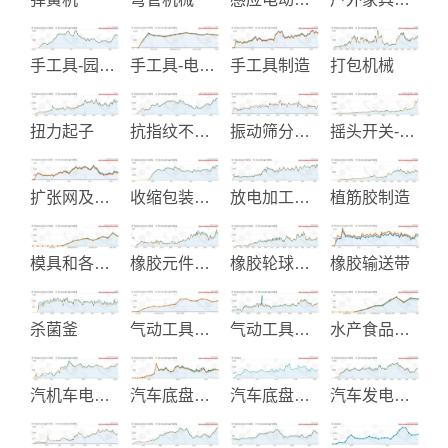
手工具-园艺用锯子
手工具-电动工具-木工机械
手工具制造
打包机械
扭力起子
抗指纹不锈钢-预涂金属-覆膜金属
振动筛分过滤机
摇头开关-翘板开关-金属开关
扩张网及花纹止滑踏板
收缩包装机械与材料
放电加工机械
植筋胶制造
模具和各类五金冲压件制造
橡胶元件及零件
橡胶轮球制品
橡胶输送带
杀菌釜
气动工具生产
气动工具制造
水产食品加工和大豆食品机械制
汽机车电子零组件制造
汽车底盘零件
汽车底盘零件制造
汽车发电起动机制造