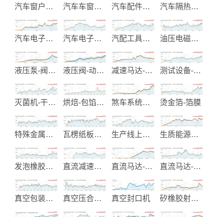
汽车窗户升降器
汽车车窗升降装置与Parts
汽车配件电镀
汽车隔热纸与汽车配件
汽车电子改装产品
汽车电子零件-点火线圈-感知器
汽配工具制造
油压电磁阀及油压零件制造
液压泵-阀及系统制造
液压阀-动力配件制造
减速马达-调速马达
测试设备-光能模组-光纤组件
灭菌机-干燥机
烘焙-包馅食品机械
煞车系统零配件
烫金箔-箔膜
特殊金属钛锆钽工业设备制造
瓦楞纸板生产设备
生产线上用之组装工具
生质能源再生系统
发泡橡胶制品
直流减速马达
直流马达-伺服马达
直流马达-行星齿减速箱
真空包装机械
真空压合机-切张机
真空封口机
矽橡胶射出成型