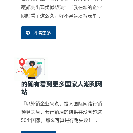
覆都会出现类似想法：「我在您的企业
网站看了这么久，好不容易填写表单发
个询问，但获得的回覆却是这么制式且
简单，真的与另外一家的差别很大...」
阅读更多
如果您的业务团队所回覆的内容过于简
陋，贵公司在国际竞争上将会出现严重
的竞争力问题了，甚至在询问回覆上都
误判了客户的实际急切想要的内容，这
是Ready-Market...
的确有看到更多国家人潮到网
站
『以外销企业来说，投入国际网路行销
预算之后，若行销后的结果并没有超过
50个国家，那么可算是行销失败！ 』
正因为访客国家别正代表着行销的广