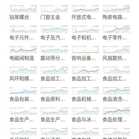
钻尾螺丝
门窗五金
开放式电源供应器
陶瓷电路板设计制造
电子元件制造
电子及汽车塑胶零组件
电子和机电开关
电子零件和机械元件制造
电磁阀制造
震动筛分过滤机
音响设备代工
风扇散热系统
风环和模头制造
食品加工机械
食品加工机械制造
食品加工生产设备
食品包装机械
食品原料粉末制造
食品机械制造商
食品清洗-削皮-削片加工设备
食品生产机械解决方案
食品生产设备
食品与冰品加工设备
食品处理加工机械