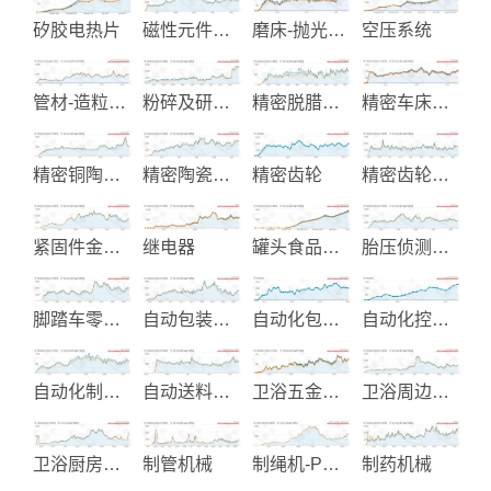
矽胶电热片
磁性元件和交换式电源制造
磨床-抛光-拉床自动化加工设备
空压系统
管材-造粒-塑木制造与整厂设备
粉碎及研磨机械
精密脱腊铸造制造
精密车床机器
精密铜陶瓷阀芯
精密陶瓷零件制造
精密齿轮
精密齿轮制造
紧固件金属零件加工
继电器
罐头食品与饮料制造
胎压侦测系统
脚踏车零配件
自动包装机械
自动化包装设备
自动化控制系统设计
自动化制程设备
自动送料机及自动化送料设备
卫浴五金零配件
卫浴周边设备-给皂机
卫浴厨房及生活起居用品
制管机械
制绳机-PP编织袋-塑胶废料回收
制药机械