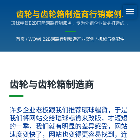
齿轮与齿轮箱制造商行销案例|
環球暢貨B2B国际网路行销服务，专为外销企业量身打造的多
B2B网路行销SEO成长案例
国语言搜寻引擎行销解决方案，助您拓展全球市场。
首页
/
WOW! B2B网路行销精选产业案例
/
机械与零配件
齿轮与齿轮箱制造商
许多企业老板跟我们推荐環球暢貨，于是
我们将网站交给環球暢貨来改版，才短短
的一季，我们就有明显的差异感受，网站
速度变快了，网站也变得更容易找到，连