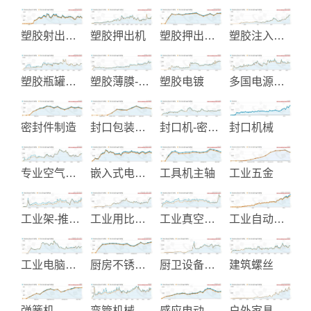
塑胶射出模具及产品
塑胶押出机
塑胶押出机整厂设备
塑胶注入成型机
塑胶瓶罐射出成型制造
塑胶薄膜-包装材料
塑胶电镀
多国电源线制造
密封件制造
封口包装机械
封口机-密封机
封口机械
专业空气泵浦
嵌入式电脑和工业电脑
工具机主轴
工业五金
工业架-推车和储存设备
工业用比流器-比压器-变压器
工业真空包装和加工机械
工业自动化-电气设备制造
工业电脑机壳-面板-散热片
厨房不锈钢龙头制造
厨卫设备制造
建筑螺丝
弹簧机
弯管机械
感应电动机-马达
户外家具和活动帐篷制造