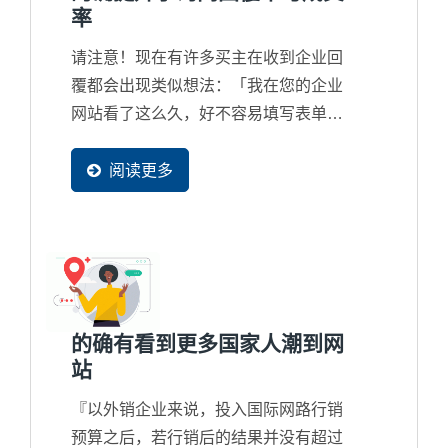
率
请注意！现在有许多买主在收到企业回
覆都会出现类似想法：「我在您的企业
网站看了这么久，好不容易填写表单发
个询问，但获得的回覆却是这么制式且
简单，真的与另外一家的差别很大...」
阅读更多
如果您的业务团队所回覆的内容过于简
陋，贵公司在国际竞争上将会出现严重
的竞争力问题了，甚至在询问回覆上都
误判了客户的实际急切想要的内容，这
是Ready-Market...
的确有看到更多国家人潮到网
站
『以外销企业来说，投入国际网路行销
预算之后，若行销后的结果并没有超过