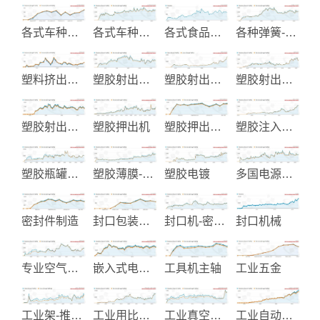
各式车种升降窗配件
各式车种油封设计制造
各式食品包装机械
各种弹簧-弹片制造
塑料挤出设备
塑胶射出和EMS电子代工
塑胶射出成品制造
塑胶射出成型
塑胶射出模具及产品
塑胶押出机
塑胶押出机整厂设备
塑胶注入成型机
塑胶瓶罐射出成型制造
塑胶薄膜-包装材料
塑胶电镀
多国电源线制造
密封件制造
封口包装机械
封口机-密封机
封口机械
专业空气泵浦
嵌入式电脑和工业电脑
工具机主轴
工业五金
工业架-推车和储存设备
工业用比流器-比压器-变压器
工业真空包装和加工机械
工业自动化-电气设备制造