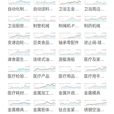
自动化制程设备
自动送料机及自动化送料设备
卫浴五金零配件
卫浴周边设备-给皂机
卫浴厨房及生活起居用品
制管机械
制绳机-PP编织袋-塑胶废料回收
制药机械
变速齿轮-机械齿轮
豆类食品机械
轴承零配件
逆止阀-球阀-蝶阀
速食面生产线设备
连续式油炸机
游艇渔船
医疗及家居医护用品
医疗检验试剂
医疗产品
医疗用品设备
医疗用手推车
医疗耗材产品
金属加工切削刀具
金属外观表面处理加工服务
金属模具
金属模具代工制造
金属柜体与移动推车
钛合金紧固件和钢丝杆制造
锈钢空油压管配件接头