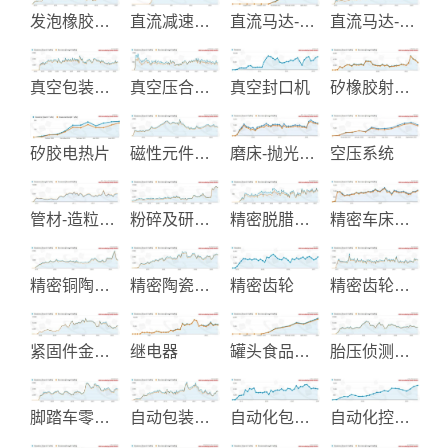
发泡橡胶制品
直流减速马达
直流马达-伺服马达
直流马达-行星齿减速箱
真空包装机械
真空压合机-切张机
真空封口机
矽橡胶射出成型
矽胶电热片
磁性元件和交换式电源制造
磨床-抛光-拉床自动化加工设备
空压系统
管材-造粒-塑木制造与整厂设备
粉碎及研磨机械
精密脱腊铸造制造
精密车床机器
精密铜陶瓷阀芯
精密陶瓷零件制造
精密齿轮
精密齿轮制造
紧固件金属零件加工
继电器
罐头食品与饮料制造
胎压侦测系统
脚踏车零配件
自动包装机械
自动化包装设备
自动化控制系统设计