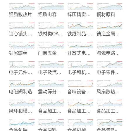
铝质散热片
铝质电容
锌压铸窗帘五金-汽配五金
钢材原料
锁心锁头制造
铁材类OA卫浴家具制造
铁线制品-置物示架-厨房配件
铸造金属阀门零件
钻尾螺丝
门窗五金
开放式电源供应器
陶瓷电路板设计制造
电子元件制造
电子及汽车塑胶零组件
电子和机电开关
电子零件和机械元件制造
电磁阀制造
震动筛分过滤机
音响设备代工
风扇散热系统
风环和模头制造
食品加工机械
食品加工机械制造
食品加工生产设备
食品包装机械
食品原料粉末制造
食品机械制造商
食品清洗-削皮-削片加工设备