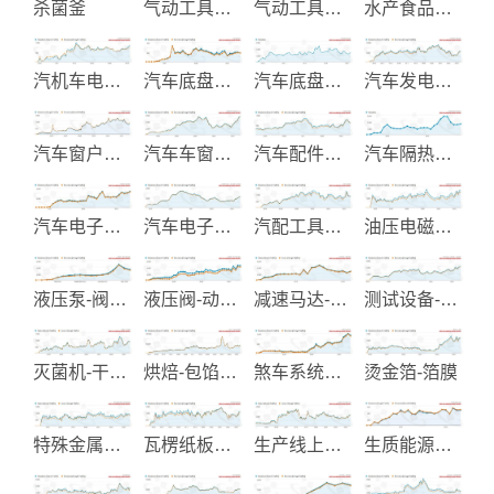
杀菌釜
气动工具生产
气动工具制造
水产食品加工和大豆食品机械制
汽机车电子零组件制造
汽车底盘零件
汽车底盘零件制造
汽车发电起动机制造
汽车窗户升降器
汽车车窗升降装置与Parts
汽车配件电镀
汽车隔热纸与汽车配件
汽车电子改装产品
汽车电子零件-点火线圈-感知器
汽配工具制造
油压电磁阀及油压零件制造
液压泵-阀及系统制造
液压阀-动力配件制造
减速马达-调速马达
测试设备-光能模组-光纤组件
灭菌机-干燥机
烘焙-包馅食品机械
煞车系统零配件
烫金箔-箔膜
特殊金属钛锆钽工业设备制造
瓦楞纸板生产设备
生产线上用之组装工具
生质能源再生系统