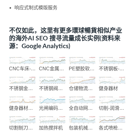
响应式制式模版服务
不仅如此，这里有更多環球暢貨相似产业
的海外AI SEO 搜寻流量成长实例(资料来
源：Google Analytics)
CNC车床-铣床加工机械
CNC金属与塑胶加工
PE塑胶软管-工业软管制造
不锈钢板-钢卷-钢带
不锈钢金属栏杆圆管配件
不锈钢阀和管配件
仓储物流整合规划与货架立安装
健身器材
健身器材显示仪表控制
光闸编码设备
全自动网版印刷机械
切削-润滑-防锈油品制造
切割刨刀具制造
加热搅拌机
包装机械制造
各式喷枪和压力罐制造