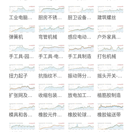
工业电脑机壳-面板-散热片
厨房不锈钢龙头制造
厨卫设备制造
建筑螺丝
弹簧机
弯管机械
感应电动机-马达
户外家具和活动帐篷制造
手工具-园艺用锯子
手工具-电动工具-木工机械
手工具制造
打包机械
扭力起子
抗指纹不锈钢-预涂金属-覆膜金属
振动筛分过滤机
摇头开关-翘板开关-金属开关
扩张网及花纹止滑踏板
收缩包装机械与材料
放电加工机械
植筋胶制造
模具和各类五金冲压件制造
橡胶元件及零件
橡胶轮球制品
橡胶输送带