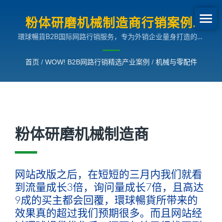
粉体研磨机械制造商行销案例|
環球暢貨B2B国际网路行销服务，专为外销企业量身打造的多
B2B网路行销SEO成长案例
国语言搜寻引擎行销解决方案，助您拓展全球市场。
首页
/
WOW! B2B网路行销精选产业案例
/
机械与零配件
粉体研磨机械制造商
网站改版之后，在短短的三月内我们就看
到流量成长3倍，询问量成长7倍，且高达
9成的买主都会回覆，環球暢貨所带来的
效果真的超过我们预期很多。而且网站经