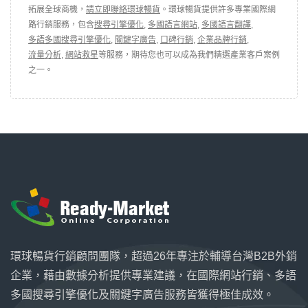
拓展全球商機，
請立即聯絡環球暢貨
。環球暢貨提供許多專業國際網
路行銷服務，包含
搜尋引擎優化
,
多國語言網站
,
多國語言翻譯
,
多語多國搜尋引擎優化
,
關鍵字廣告
,
口碑行銷
,
企業品牌行銷
,
流量分析
,
網站救星
等服務，期待您也可以成為我們精選產業客戶案例
之一。
環球暢貨行銷顧問團隊，超過26年專注於輔導台灣B2B外銷
企業，藉由數據分析提供專業建議，在國際網站行銷、多語
多國搜尋引擎優化及關鍵字廣告服務皆獲得極佳成效。