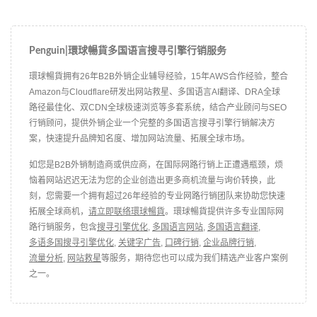
Penguin|環球暢貨多国语言搜寻引擎行销服务
環球暢貨拥有26年B2B外销企业辅导经验，15年AWS合作经验，整合
Amazon与Cloudflare研发出网站救星、多国语言AI翻译、DRA全球
路径最佳化、双CDN全球极速浏览等多套系统，结合产业顾问与SEO
行销顾问，提供外销企业一个完整的多国语言搜寻引擎行销解决方
案，快速提升品牌知名度、增加网站流量、拓展全球市场。
如您是B2B外销制造商或供应商，在国际网路行销上正遭遇瓶颈，烦
恼着网站迟迟无法为您的企业创造出更多商机流量与询价转换，此
刻，您需要一个拥有超过26年经验的专业网路行销团队来协助您快速
拓展全球商机，
请立即联络環球暢貨
。環球暢貨提供许多专业国际网
路行销服务，包含
搜寻引擎优化
,
多国语言网站
,
多国语言翻译
,
多语多国搜寻引擎优化
,
关键字广告
,
口碑行销
,
企业品牌行销
,
流量分析
,
网站救星
等服务，期待您也可以成为我们精选产业客户案例
之一。