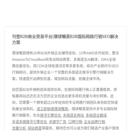
刊登B2B商业贸易平台|環球暢貨B2B国际网路行销SEO解决
方案
環球暢貨拥有26年B2B外销企业辅导经验，15年AWS合作经验，整合
Amazon与Cloudflare研发出网站救星、多国语言AI翻译、DRA全球
路径最佳化、双CDN全球极速浏览等多套系统，结合产业顾问与SEO
行销顾问，提供外销企业一个完整的多国语言搜寻引擎行销解决方
案，快速提升品牌知名度、增加网站流量、拓展全球市场。
如您是B2B外销制造商或供应商，在国际网路行销上正遭遇瓶颈，烦
恼着网站迟迟无法为您的企业创造出更多商机流量与询价转换，此
刻，您需要一个拥有超过26年经验的专业网路行销团队来协助您快速
拓展全球商机，
请立即联络環球暢貨
。環球暢貨提供许多专业国际网
路行销服务，包含
搜寻引擎优化
,
多国语言网站
,
多国语言翻译
,
多语多国搜寻引擎优化
,
关键字广告
,
口碑行销
,
企业品牌行销
,
流量分析
,
网站救星
等服务，期待您也可以成为我们精选产业客户案例