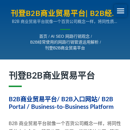
刊登B2B商业贸易平台| B2B经常
B2B 商业贸易平台就像一个百货公司概念一样，将同性质的
使用的网路行销管道运用解析
中小企业、贸易公司、工厂、代工设计公司...等资料集中在一
个分类中，当然其行销方式也会跟百货公司一样，付费支付越
首页
/
AI SEO 网路行销观念
/
高才会获得黄金版面。 B2B 入口网站的优点就是不受限于时
B2B经常使用的网路行销管道运用解析
/
间、空间、地理位置限制，也不受限于其他人事物的干扰，便
刊登B2B商业贸易平台
于买主一口气浏览许多类似厂商与产品的资料。可以减少买主
找寻厂商或合作伙伴的时间成本，是其最大的优点。 然而，
B2B 贸易平台的这个最大优点也同时是最大的缺点。在2012
年以后，买主在B2B 贸易平台上最常使用的目的就是「比
刊登B2B商业贸易平台
价」功能，所以有许多时候买主根本就没看过厂商资料就来比
价，让许多企业白白浪费了不少的时间成本去回覆一个虚无飘
渺的比价需求。
B2B商业贸易平台/ B2B入口网站/ B2B
Portal / Business-to-Business Platform
B2B 商业贸易平台就像一个百货公司概念一样，将同性