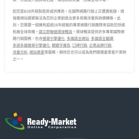
如您是B2B外銷製造商或供應商，在國際網路行銷上正遭遇瓶頸，煩
惱著網站遲遲無法為您的企業創造出更多商機流量與詢價轉換，此
刻，您需要一個擁有超過26年經驗的專業網路行銷團隊來協助您快速
拓展全球商機，
請立即聯絡環球暢貨
。環球暢貨提供許多專業國際網
路行銷服務，包含
搜尋引擎優化
,
多國語言網站
,
多國語言翻譯
,
多語多國搜尋引擎優化
,
關鍵字廣告
,
口碑行銷
,
企業品牌行銷
,
流量分析
,
網站救星
等服務，期待您也可以成為我們精選產業客戶案例
之一。