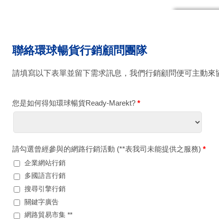
聯絡環球暢貨行銷顧問團隊
請填寫以下表單並留下需求訊息，我們行銷顧問便可主動來協助分析與建議。 For we ca
您是如何得知環球暢貨Ready-Marekt?
*
請勾選曾經參與的網路行銷活動 (**表我司未能提供之服務)
*
企業網站行銷
多國語言行銷
搜尋引擎行銷
關鍵字廣告
網路貿易市集 **