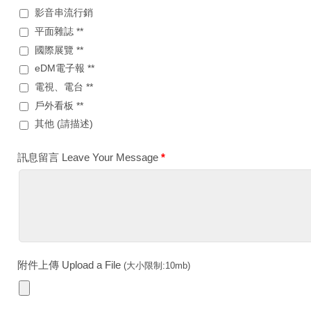
影音串流行銷
平面雜誌 **
國際展覽 **
eDM電子報 **
電視、電台 **
戶外看板 **
其他 (請描述)
訊息留言 Leave Your Message
*
附件上傳 Upload a File
(大小限制:10mb)