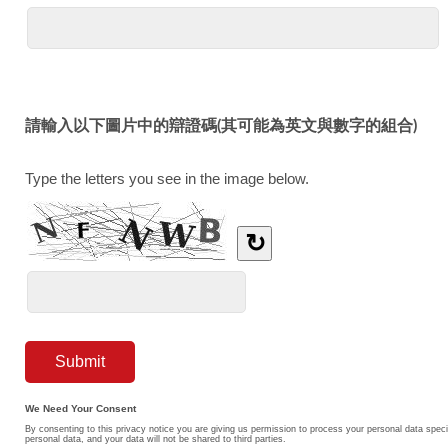
請輸入以下圖片中的辯證碼(其可能為英文與數字的組合)
Type the letters you see in the image below.
↻
We Need Your Consent
By consenting to this privacy notice you are giving us permission to process your personal data specif
personal data, and your data will not be shared to third parties.