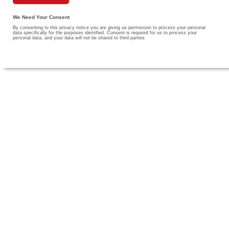
We Need Your Consent
By consenting to this privacy notice you are giving us permission to process your personal
data specifically for the purposes identified. Consent is required for us to process your
personal data, and your data will not be shared to third parties.