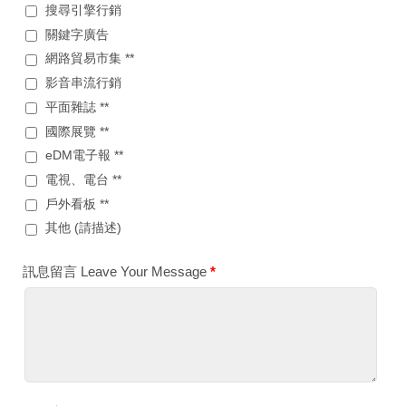
搜尋引擎行銷
關鍵字廣告
網路貿易市集 **
影音串流行銷
平面雜誌 **
國際展覽 **
eDM電子報 **
電視、電台 **
戶外看板 **
其他 (請描述)
訊息留言 Leave Your Message
*