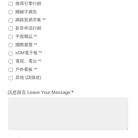
搜尋引擎行銷
關鍵字廣告
網路貿易市集 **
影音串流行銷
平面雜誌 **
國際展覽 **
eDM電子報 **
電視、電台 **
戶外看板 **
其他 (請描述)
訊息留言 Leave Your Message
*