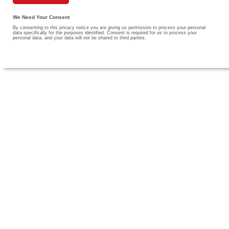
We Need Your Consent
By consenting to this privacy notice you are giving us permission to process your personal
data specifically for the purposes identified. Consent is required for us to process your
personal data, and your data will not be shared to third parties.