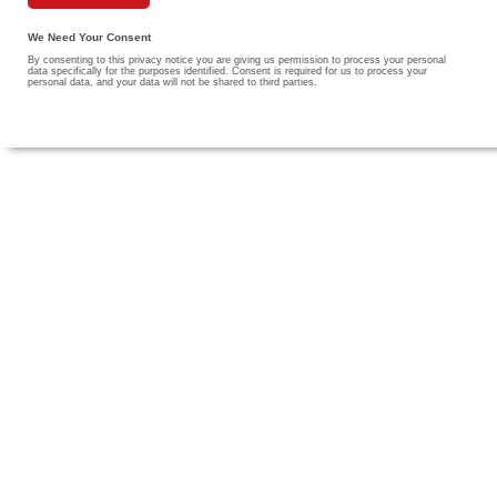
We Need Your Consent
By consenting to this privacy notice you are giving us permission to process your personal
data specifically for the purposes identified. Consent is required for us to process your
personal data, and your data will not be shared to third parties.