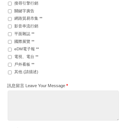
搜尋引擎行銷
關鍵字廣告
網路貿易市集 **
影音串流行銷
平面雜誌 **
國際展覽 **
eDM電子報 **
電視、電台 **
戶外看板 **
其他 (請描述)
訊息留言 Leave Your Message
*