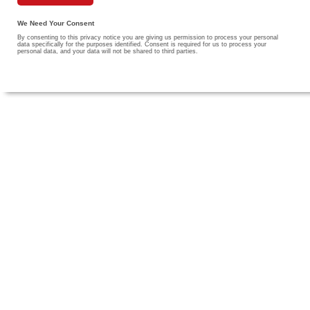
We Need Your Consent
By consenting to this privacy notice you are giving us permission to process your personal
data specifically for the purposes identified. Consent is required for us to process your
personal data, and your data will not be shared to third parties.