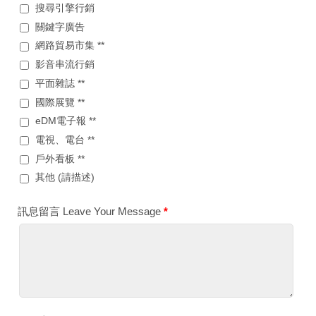
搜尋引擎行銷
關鍵字廣告
網路貿易市集 **
影音串流行銷
平面雜誌 **
國際展覽 **
eDM電子報 **
電視、電台 **
戶外看板 **
其他 (請描述)
訊息留言 Leave Your Message
*