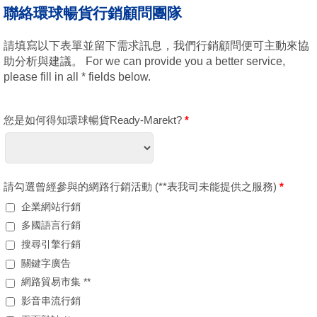
聯絡環球暢貨行銷顧問團隊
請填寫以下表單並留下需求訊息，我們行銷顧問便可主動來協
助分析與建議。 For we can provide you a better service,
please fill in all * fields below.
您是如何得知環球暢貨Ready-Marekt?
*
請勾選曾經參與的網路行銷活動 (**表我司未能提供之服務)
*
企業網站行銷
多國語言行銷
搜尋引擎行銷
關鍵字廣告
網路貿易市集 **
影音串流行銷