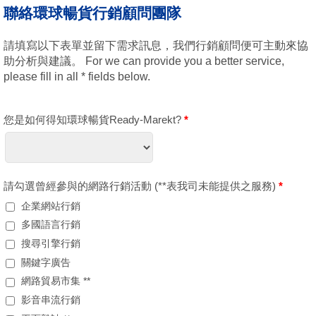
聯絡環球暢貨行銷顧問團隊
請填寫以下表單並留下需求訊息，我們行銷顧問便可主動來協
助分析與建議。 For we can provide you a better service,
please fill in all * fields below.
您是如何得知環球暢貨Ready-Marekt?
*
請勾選曾經參與的網路行銷活動 (**表我司未能提供之服務)
*
企業網站行銷
多國語言行銷
搜尋引擎行銷
關鍵字廣告
網路貿易市集 **
影音串流行銷