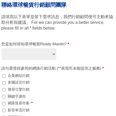
聯絡環球暢貨行銷顧問團隊
請填寫以下表單並留下需求訊息，我們行銷顧問便可主動來協
助分析與建議。 For we can provide you a better service,
please fill in all * fields below.
您是如何得知環球暢貨Ready-Marekt?
*
請勾選曾經參與的網路行銷活動 (**表我司未能提供之服務)
*
企業網站行銷
多國語言行銷
搜尋引擎行銷
關鍵字廣告
網路貿易市集 **
影音串流行銷