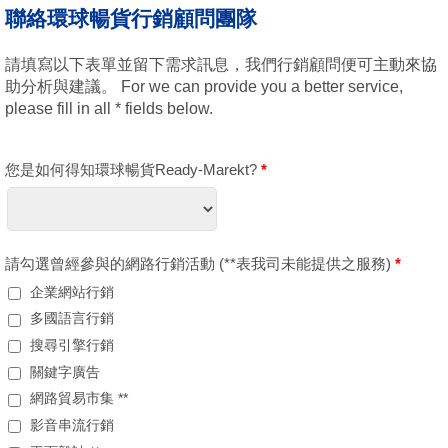
聯絡環球暢貨行銷顧問團隊
請填寫以下表單並留下需求訊息，我們行銷顧問便可主動來協
助分析與建議。 For we can provide you a better service,
please fill in all * fields below.
您是如何得知環球暢貨Ready-Marekt?
*
請勾選曾經參與的網路行銷活動 (**表我司未能提供之服務)
*
企業網站行銷
多國語言行銷
搜尋引擎行銷
關鍵字廣告
網路貿易市集 **
影音串流行銷