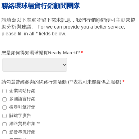
聯絡環球暢貨行銷顧問團隊
請填寫以下表單並留下需求訊息，我們行銷顧問便可主動來協
助分析與建議。 For we can provide you a better service,
please fill in all * fields below.
您是如何得知環球暢貨Ready-Marekt?
*
請勾選曾經參與的網路行銷活動 (**表我司未能提供之服務)
*
企業網站行銷
多國語言行銷
搜尋引擎行銷
關鍵字廣告
網路貿易市集 **
影音串流行銷