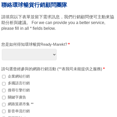
聯絡環球暢貨行銷顧問團隊
請填寫以下表單並留下需求訊息，我們行銷顧問便可主動來協
助分析與建議。 For we can provide you a better service,
please fill in all * fields below.
您是如何得知環球暢貨Ready-Marekt?
*
請勾選曾經參與的網路行銷活動 (**表我司未能提供之服務)
*
企業網站行銷
多國語言行銷
搜尋引擎行銷
關鍵字廣告
網路貿易市集 **
影音串流行銷