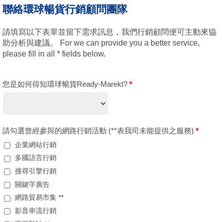
聯絡環球暢貨行銷顧問團隊
請填寫以下表單並留下需求訊息，我們行銷顧問便可主動來協
助分析與建議。 For we can provide you a better service,
please fill in all * fields below.
您是如何得知環球暢貨Ready-Marekt?
*
請勾選曾經參與的網路行銷活動 (**表我司未能提供之服務)
*
企業網站行銷
多國語言行銷
搜尋引擎行銷
關鍵字廣告
網路貿易市集 **
影音串流行銷